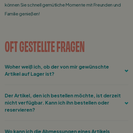
können Sie schnell gemütliche Momente mit Freunden und
Familie genießen!
OFT GESTELLTE FRAGEN
Woher weiß ich, ob der von mir gewünschte
Artikel auf Lager ist?
Für jeden Artikel finden Sie die aktuellen
Der Artikel, den ich bestellen möchte, ist derzeit
Bestandsnummern auf der Produktdetailseite rechts
nicht verfügbar. Kann ich ihn bestellen oder
neben dem Preis.
reservieren?
Sie können Ihre E-Mail-Adresse mit dem Produkt Ihrer Wahl
Wo kann ich die Abmessungen eines Artikels
angeben und werden automatisch benachrichtigt, wenn