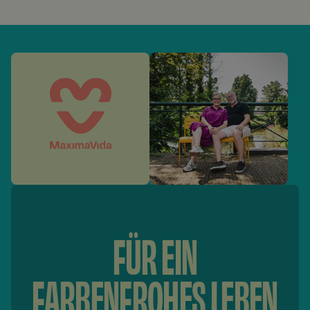
bedeutet, dass eine hohe Genauigkeit gewährleistet ist
der gleichen Registerkarte.
und Abweichungen von einigen Zentimetern praktisch
Überprüfen Sie alle Teile, bevor Sie mit der Montage
unmöglich sind. Ein häufiger Grund für einen schiefen Tisch
beginnen. Melden Sie Schäden immer vor der Montage.
ist, dass die Schrauben während der Montage zu fest
angezogen wurden. Wir empfehlen, die Schrauben
zunächst leicht handfest anzuziehen. Sobald alle
Schrauben korrekt an ihrem Platz sind, können Sie sie
gleichmäßig festziehen.
FÜR EIN
FARBENFROHES LEBEN