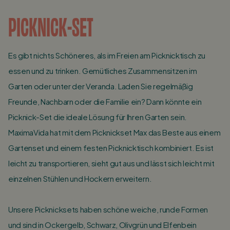
PICKNICK-SET
Es gibt nichts Schöneres, als im Freien am Picknicktisch zu
essen und zu trinken. Gemütliches Zusammensitzen im
Garten oder unter der Veranda. Laden Sie regelmäßig
Freunde, Nachbarn oder die Familie ein? Dann könnte ein
Picknick-Set die ideale Lösung für Ihren Garten sein.
MaximaVida hat mit dem Picknickset Max das Beste aus einem
Gartenset und einem festen Picknicktisch kombiniert. Es ist
leicht zu transportieren, sieht gut aus und lässt sich leicht mit
einzelnen Stühlen und Hockern erweitern.
Unsere Picknicksets haben schöne weiche, runde Formen
und sind in Ockergelb, Schwarz, Olivgrün und Elfenbein