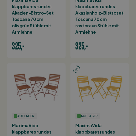
klappbares rundes
klappbares rundes
Akazien-Bistro-Set
Akazienholz-Bistroset
Toscana 70 cm
Toscana 70 cm
olivgrün Stühle mit
rostbraun Stühle mit
Armlehne
Armlehne
325,-
325,-
AUF LAGER
AUF LAGER
MaximaVida
MaximaVida
klappbares rundes
klappbares rundes