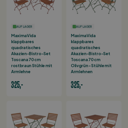
AUF LAGER
AUF LAGER
MaximaVida
MaximaVida
klappbares
klappbares
quadratisches
quadratisches
Akazien-Bistro-Set
Akazien-Bistro-Set
Toscana 70 cm
Toscana 70 cm
rostbraun Stühle mit
Olivgrün - Stühle mit
Armlehne
Armlehnen
325,-
325,-