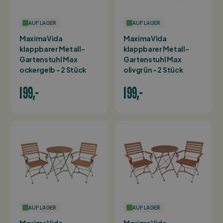
AUF LAGER
AUF LAGER
MaximaVida
MaximaVida
klappbarer Metall-
klappbarer Metall-
Gartenstuhl Max
Gartenstuhl Max
ockergelb - 2 Stück
olivgrün - 2 Stück
199,-
199,-
AUF LAGER
AUF LAGER
MaximaVida
MaximaVida