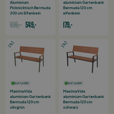
Aluminium
aluminium Gartenbank
Picknicktisch Bermuda
Bermuda 120 cm
200 cm Elfenbein
elfenbein
699,-
549,-
179,-
AUF LAGER
AUF LAGER
MaximaVida
MaximaVida
aluminium Gartenbank
aluminium Gartenbank
Bermuda 120 cm
Bermuda 120 cm
olivgrün
schwarz