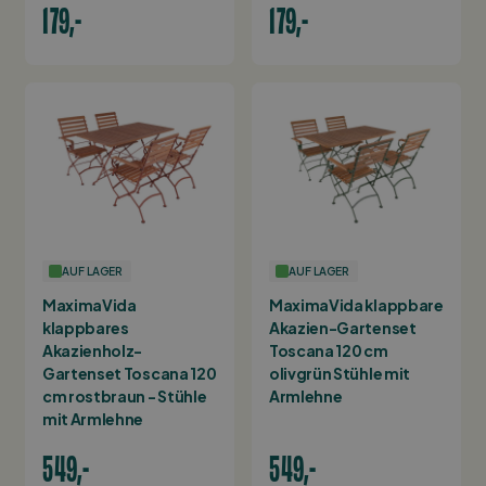
179,-
179,-
AUF LAGER
AUF LAGER
MaximaVida
MaximaVida klappbare
klappbares
Akazien-Gartenset
Akazienholz-
Toscana 120 cm
Gartenset Toscana 120
olivgrün Stühle mit
cm rostbraun - Stühle
Armlehne
mit Armlehne
549,-
549,-