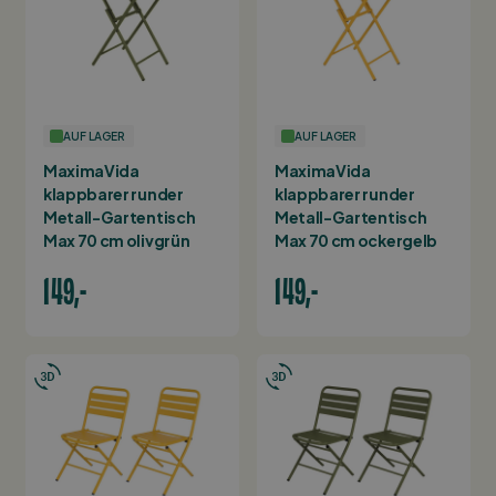
AUF LAGER
AUF LAGER
MaximaVida
MaximaVida
klappbarer runder
klappbarer runder
Metall-Gartentisch
Metall-Gartentisch
Max 70 cm olivgrün
Max 70 cm ockergelb
149,-
149,-