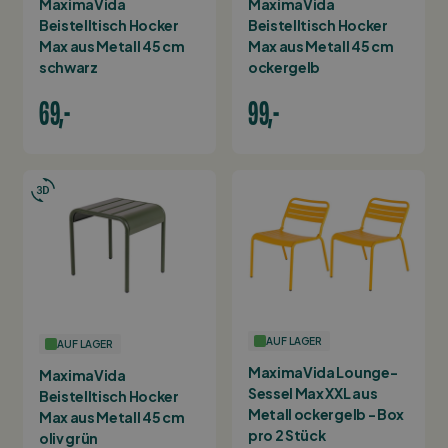
MaximaVida
MaximaVida
Beistelltisch Hocker
Beistelltisch Hocker
Max aus Metall 45 cm
Max aus Metall 45 cm
schwarz
ockergelb
69,-
99,-
AUF LAGER
AUF LAGER
MaximaVida Lounge-
MaximaVida
Sessel Max XXL aus
Beistelltisch Hocker
Metall ockergelb - Box
Max aus Metall 45 cm
pro 2 Stück
oliv grün