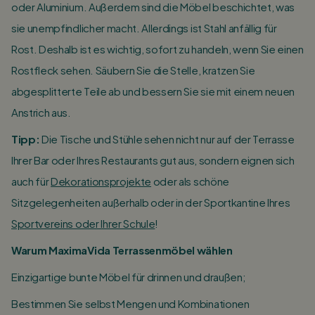
oder Aluminium. Außerdem sind die Möbel beschichtet, was
sie unempfindlicher macht. Allerdings ist Stahl anfällig für
Rost. Deshalb ist es wichtig, sofort zu handeln, wenn Sie einen
Rostfleck sehen. Säubern Sie die Stelle, kratzen Sie
abgesplitterte Teile ab und bessern Sie sie mit einem neuen
Anstrich aus.
Tipp:
Die Tische und Stühle sehen nicht nur auf der Terrasse
Ihrer Bar oder Ihres Restaurants gut aus, sondern eignen sich
auch für
Dekorationsprojekte
oder als schöne
Sitzgelegenheiten außerhalb oder in der Sportkantine Ihres
Sportvereins oder Ihrer Schule
!
Warum MaximaVida Terrassenmöbel wählen
Einzigartige bunte Möbel für drinnen und draußen;
Bestimmen Sie selbst Mengen und Kombinationen