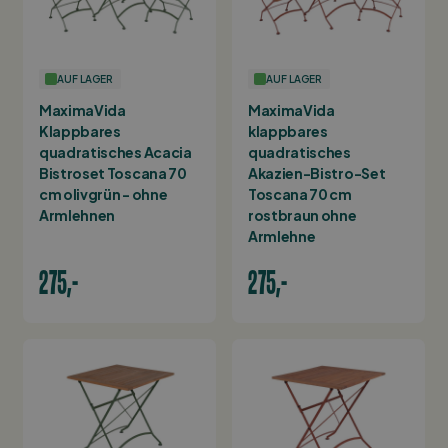
AUF LAGER
AUF LAGER
MaximaVida
MaximaVida
Klappbares
klappbares
quadratisches Acacia
quadratisches
Bistroset Toscana 70
Akazien-Bistro-Set
cm olivgrün - ohne
Toscana 70 cm
Armlehnen
rostbraun ohne
Armlehne
275,-
275,-