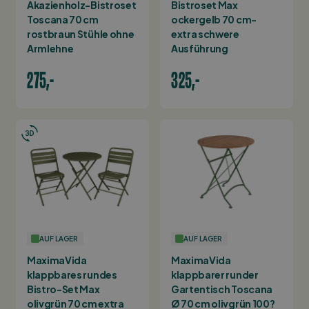
Akazienholz-Bistroset
Bistroset Max
Toscana 70 cm
ockergelb 70 cm-
rostbraun Stühle ohne
extra schwere
Armlehne
Ausführung
275,-
325,-
AUF LAGER
AUF LAGER
MaximaVida
MaximaVida
klappbares rundes
klappbarer runder
Bistro-Set Max
Gartentisch Toscana
olivgrün 70 cm extra
Ø 70 cm olivgrün 100?