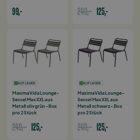
99,-
249,-
125,-
AUF LAGER
AUF LAGER
MaximaVida Lounge-
MaximaVida Lounge-
Sessel Max XXL aus
Sessel Max XXL aus
Metall oliv grün - Box
Metall schwarz - Box
pro 2 Stück
pro 2 Stück
249,-
125,-
249,-
125,-