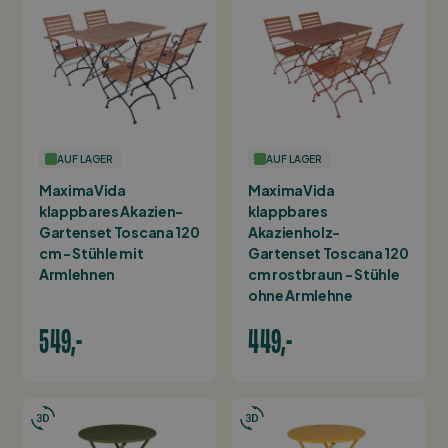
AUF LAGER
AUF LAGER
MaximaVida
MaximaVida
klappbares Akazien-
klappbares
Gartenset Toscana 120
Akazienholz-
cm - Stühle mit
Gartenset Toscana 120
Armlehnen
cm rostbraun - Stühle
ohne Armlehne
549,-
449,-