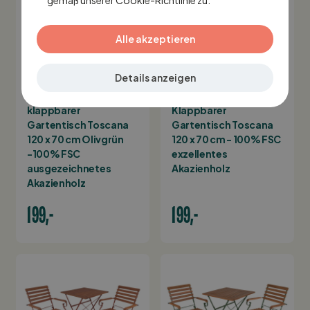
Alle akzeptieren
AUF LAGER
AUF LAGER
Details anzeigen
MaximaVida
MaximaVida
klappbarer
Klappbarer
Gartentisch Toscana
Gartentisch Toscana
120 x 70 cm Olivgrün
120 x 70 cm - 100% FSC
-100% FSC
exzellentes
ausgezeichnetes
Akazienholz
Akazienholz
199,-
199,-