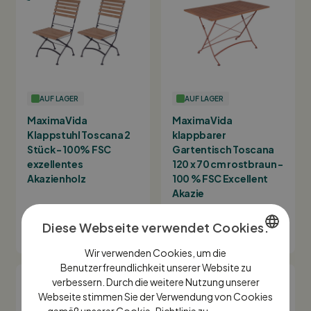
AUF LAGER
AUF LAGER
MaximaVida
MaximaVida
Klappstuhl Toscana 2
klappbarer
Stück - 100% FSC
Gartentisch Toscana
exzellentes
120 x 70 cm rostbraun -
Akazienholz
100 % FSC Excellent
Akazie
149,-
199,-
Diese Webseite verwendet Cookies.
Wir verwenden Cookies, um die
DUTCH
Benutzerfreundlichkeit unserer Website zu
verbessern. Durch die weitere Nutzung unserer
ENGLISH
Webseite stimmen Sie der Verwendung von Cookies
GERMAN
gemäß unserer Cookie-Richtlinie zu.
Lees verder