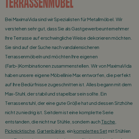
TERRASSENMÖBEL
Bei MaximaVida sind wir Spezialisten für Metallmöbel. Wir
verstehen sehr gut, dass Sie als Gastgewerbeunternehmer
Ihre Terrasse auf erschwingliche Weise dekorieren möchten.
Sie sind auf der Suche nach vandalensicheren
Terrassenmöbeln und möchten Ihre eigenen
(Farb-)Kombinationen zusammenstellen. Wir von MaximaVida
haben unsere eigene Möbellinie Max entworfen, die perfekt
auf Ihre Bedürfnisse zugeschnitten ist. Alles begann mit dem
Max-Stuhl, der stabil und stapelbar sein sollte. Ein
Terrassenstuhl, der eine gute Größe hat und dessen Sitzhöhe
nicht zu niedrig ist. Seitdem ist eine komplette Serie
entstanden, die nicht nur Stühle, sondern auch
Tische
,
Picknicktische
,
Gartenbänke
, ein
komplettes Set
mit Stühlen