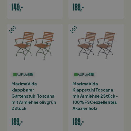
149,-
189,-
AUF LAGER
AUF LAGER
MaximaVida
MaximaVida
klappbarer
Klappstuhl Toscana
Gartenstuhl Toscana
mit Armlehne 2 Stück -
mit Armlehne olivgrün
100% FSC exzellentes
2 Stück
Akazienholz
189,-
189,-