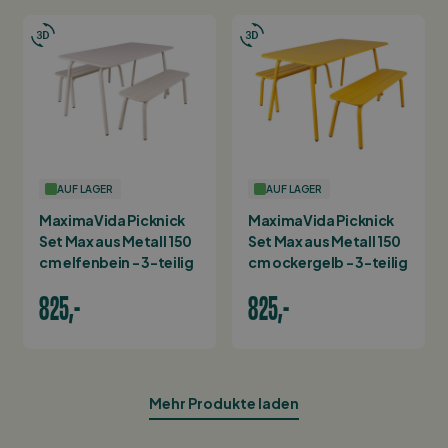
AUF LAGER
AUF LAGER
MaximaVida Picknick
MaximaVida Picknick
Set Max aus Metall 150
Set Max aus Metall 150
cm elfenbein - 3-teilig
cm ockergelb - 3-teilig
825,-
825,-
Mehr Produkte laden