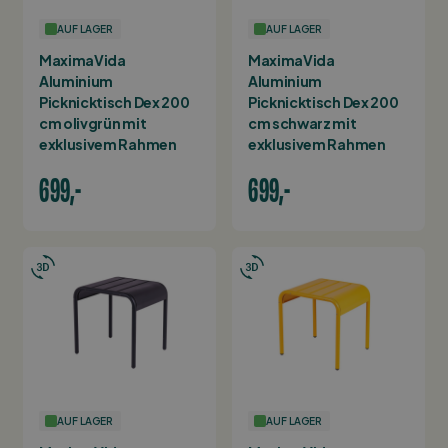
AUF LAGER
AUF LAGER
MaximaVida
MaximaVida
Aluminium
Aluminium
Picknicktisch Dex 200
Picknicktisch Dex 200
cm olivgrün mit
cm schwarz mit
exklusivem Rahmen
exklusivem Rahmen
699,-
699,-
AUF LAGER
AUF LAGER