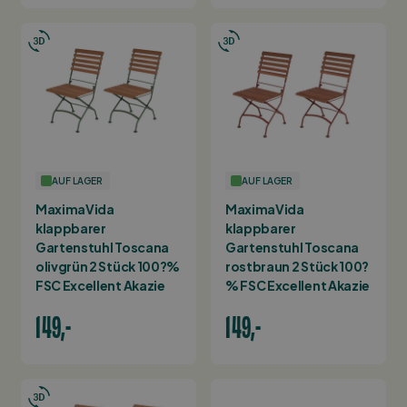
AUF LAGER
AUF LAGER
MaximaVida
MaximaVida
klappbarer
klappbarer
Gartenstuhl Toscana
Gartenstuhl Toscana
olivgrün 2 Stück 100?%
rostbraun 2 Stück 100?
FSC Excellent Akazie
% FSC Excellent Akazie
149,-
149,-