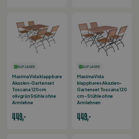
AUF LAGER
AUF LAGER
MaximaVida klappbare
MaximaVida
Akazien-Gartenset
klappbares Akazien-
Toscana 120 cm
Gartenset Toscana 120
olivgrün Stühle ohne
cm - Stühle ohne
Armlehne
Armlehnen
449,-
449,-