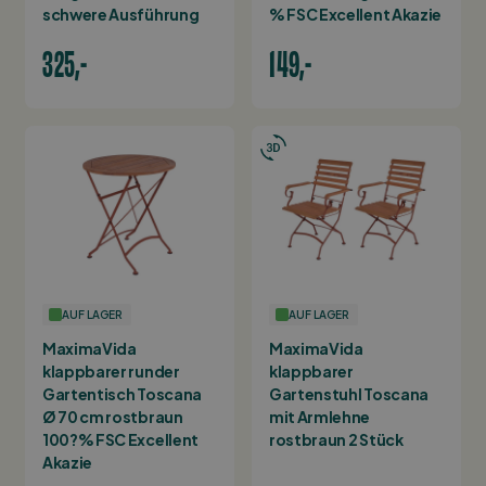
schwere Ausführung
% FSC Excellent Akazie
325,-
149,-
AUF LAGER
AUF LAGER
MaximaVida
MaximaVida
klappbarer runder
klappbarer
Gartentisch Toscana
Gartenstuhl Toscana
Ø 70 cm rostbraun
mit Armlehne
100?% FSC Excellent
rostbraun 2 Stück
Akazie