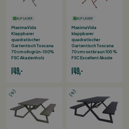
AUF LAGER
AUF LAGER
MaximaVida
MaximaVida
Klappbarer
klappbarer
quadratischer
quadratischer
Gartentisch Toscana
Gartentisch Toscana
70 cm olivgrün-100%
70 cm rostbraun 100 %
FSC Akazienholz
FSC Excellent Akazie
149,-
149,-