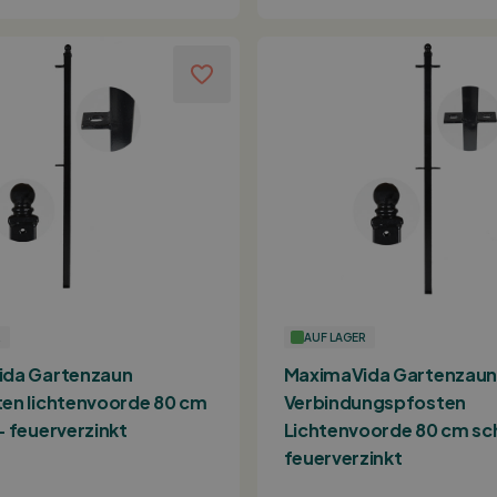
R
AUF LAGER
ida Gartenzaun
MaximaVida Gartenzaun
en lichtenvoorde 80 cm
Verbindungspfosten
- feuerverzinkt
Lichtenvoorde 80 cm sc
feuerverzinkt