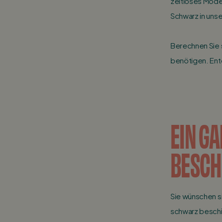
zeitloses Mode
Schwarz in unse
Berechnen Sie 
benötigen. Ent
EIN G
BESCH
Sie wünschen s
schwarz beschi