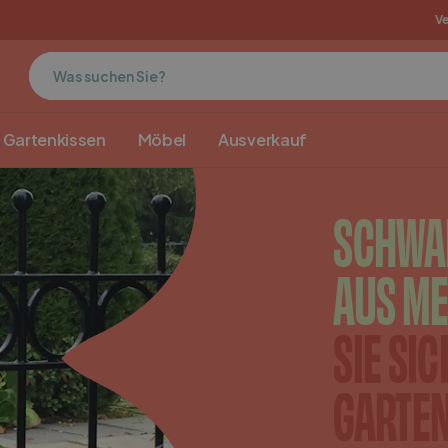
nlo
MaximaVida originals
Ve
Gartenkissen
Möbel
Ausverkauf
SCHWA
AUS ME
SIE SIC
GARTE