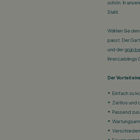
schön. In unse
Stahl.
Wählen Sie den
passt. Der Gart
und der
grün b
Ihren Lieblings
Der Vorteil e
Einfach zu k
Zeitlos und 
Passend zus
Wartungsar
Verschiede
Feuerverzin