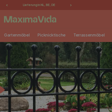
Lieferung in NL, BE, DE
Gratis abholen in Groe
Gartenmöbel
Picknicktische
Terrassenmöbel