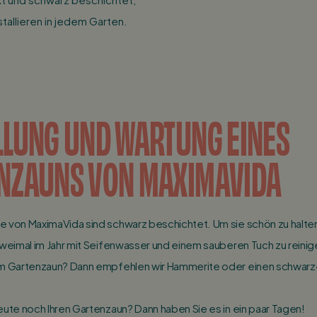
stallieren in jedem Garten.
LLUNG UND WARTUNG EINES
NZAUNS VON MAXIMAVIDA
e von MaximaVida sind schwarz beschichtet. Um sie schön zu halt
zweimal im Jahr mit Seifenwasser und einem sauberen Tuch zu reinig
am Gartenzaun? Dann empfehlen wir Hammerite oder einen schwarzen
eute noch Ihren Gartenzaun? Dann haben Sie es in ein paar Tagen!