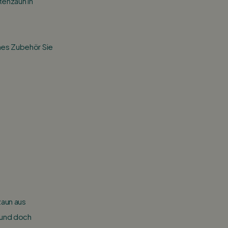
enzaun in
hes Zubehör Sie
nzaun aus
 und doch