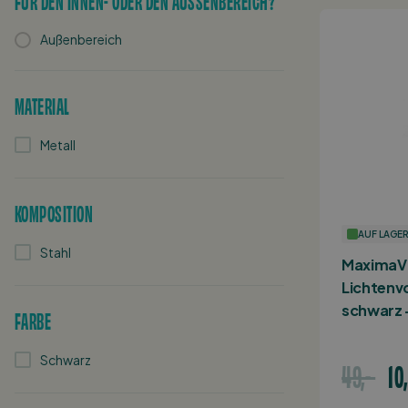
FÜR DEN INNEN- ODER DEN AUSSENBEREICH?
Außenbereich
MATERIAL
Metall
KOMPOSITION
AUF LAGE
Stahl
MaximaVi
Lichtenv
schwarz 
FARBE
Schwarz
49,-
10,