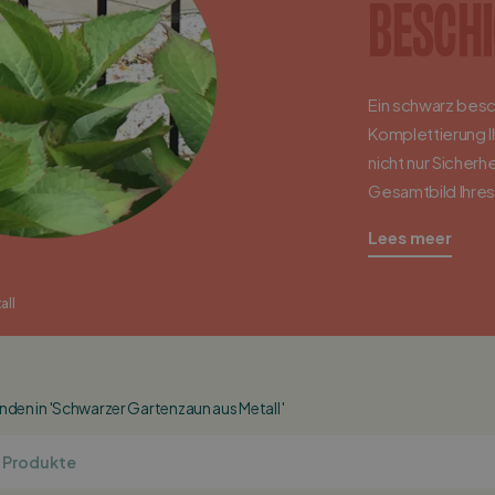
BESCHI
Ein schwarz besc
Komplettierung Ih
nicht nur Sicherh
Gesamtbild Ihres
Der Gartenzaun L
Lees meer
mit einem moder
Gartenzaun in Sch
selbst zusamme
all
Berechnen Sie s
Zaunteile und w
den in 'Schwarzer Gartenzaun aus Metall '
unser Angebot un