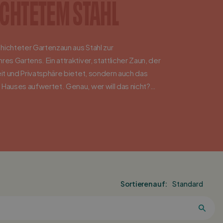
CHTETEM STAHL
hichteter Gartenzaun aus Stahl zur
res Gartens. Ein attraktiver, stattlicher Zaun, der
eit und Privatsphäre bietet, sondern auch das
 Hauses aufwertet. Genau, wer will das nicht?
ichtenvoorde aus Metall ist ein zeitloses Modell
nen Design. Entdecken Sie diesen schönen
warz in unserem Sortiment und stellen Sie ihn
n!
elbst mit unserem Berechnungs-Tool, welche
elches Zubehör Sie benötigen. Entdecken Sie
Sortieren auf:
d wählen Sie Ihr Lieblingsmodell.