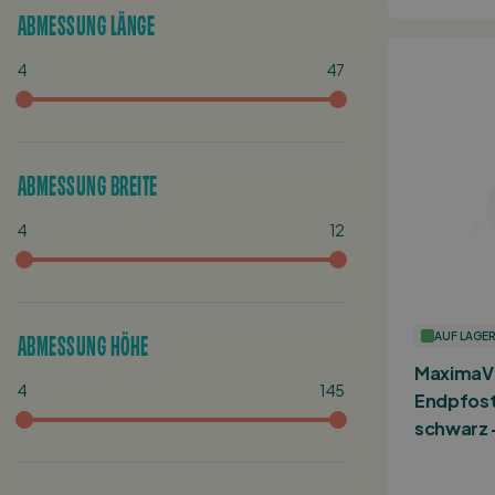
ABMESSUNG LÄNGE
4
47
ABMESSUNG BREITE
4
12
ABMESSUNG HÖHE
AUF LAGE
MaximaV
4
145
Endpfost
schwarz 