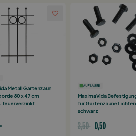
R
AUF LAGER
da Metall Gartenzaun
oorde 80 x 47 cm
MaximaVida Befestigun
- feuerverzinkt
für Gartenzäune Lichte
schwarz
-
3,50
0,50