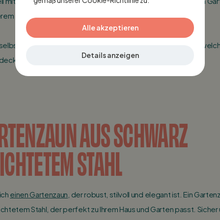
ll mit einem modernen Design. Entdecken Sie diesen schönen Gart
rem Sortiment und stellen Sie ihn selbst zusammen!
Alle akzeptieren
selbst mit unserem Berechnungs-Tool, welche Zaunteile und welc
Details anzeigen
decken Sie unser Angebot und wählen Sie Ihr Lieblingsmodell.
ARTENZAUN AUS SCHWARZ
ICHTETEM STAHL
ich
einen Gartenzaun
, der robust, stilvoll und elegant ist. Ein Garte
chtetem Stahl, der perfekt zu Ihrem Haus und Garten passt. Sicher