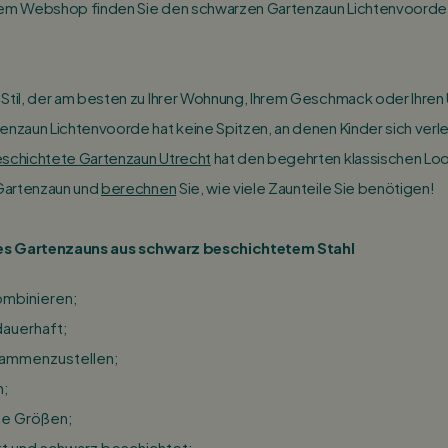
rem Webshop finden Sie den schwarzen Gartenzaun Lichtenvoorde 
 Stil, der am besten zu Ihrer Wohnung, Ihrem Geschmack oder Ihre
enzaun Lichtenvoorde hat keine Spitzen, an denen Kinder sich verl
eschichtete Gartenzaun Utrecht
hat den begehrten klassischen Loo
 Gartenzaun und
berechnen
Sie, wie viele Zaunteile Sie benötigen!
ines Gartenzauns aus schwarz beschichtetem Stahl
ombinieren;
dauerhaft;
ammenzustellen;
m;
ne Größen;
kt und schwarz beschichtet;