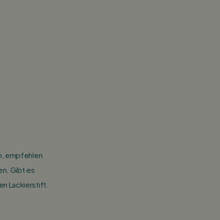
en, empfehlen
en. Gibt es
 Lackierstift.