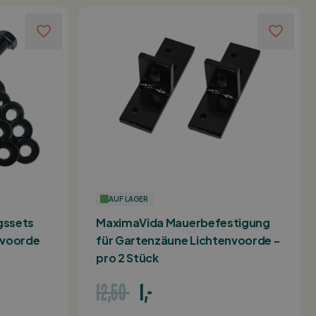
AUF LAGER
gssets
MaximaVida Mauerbefestigung
nvoorde
für Gartenzäune Lichtenvoorde -
pro 2 Stück
12,50
1,-