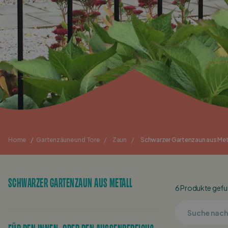
Home
/
Gartenzäune und Tore
/
Zaun
/
Schwarzer Gartenzaun aus Met
SCHWARZER GARTENZAUN AUS METALL
6 Produkte gefun