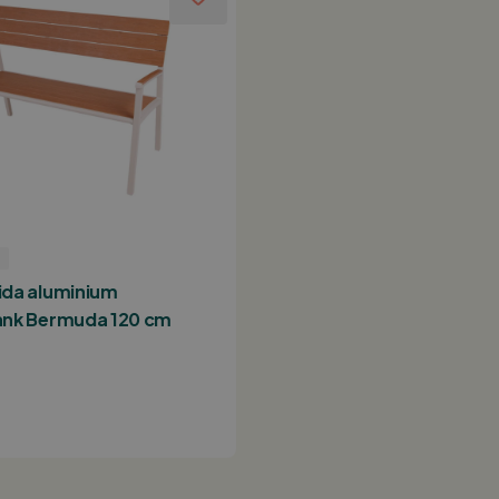
da aluminium
nk Bermuda 120 cm
n