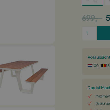
699,-
5
Voraussicht
100,-
15
Das ist Max
MaximaVi
Direkt ab