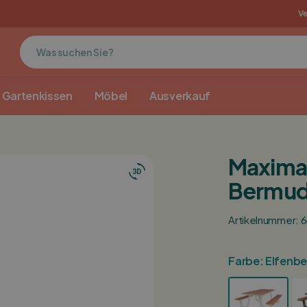
E
Gratis abholen in Groenlo
MaximaVida origin
Ve
Gartenkissen
Möbel
Ausverkauf
MaximaV
Bermud
Artikelnummer: 
Farbe:
Elfenbe