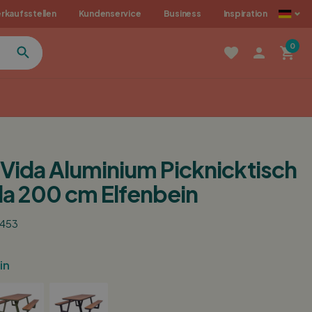
als
rkaufsstellen
Kundenservice
Business
Inspiration
0
ida Aluminium Picknicktisch
a 200 cm Elfenbein
6453
in