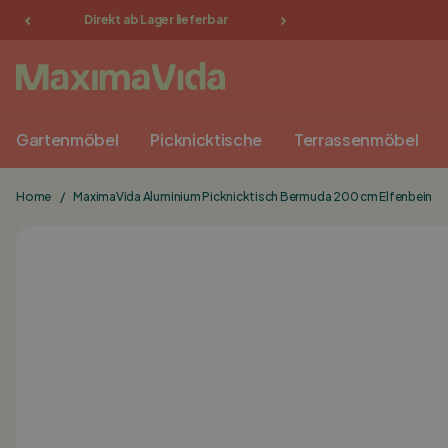
Direkt ab Lager lieferbar
Lieferung in NL, BE, D
Gartenmöbel
Picknicktische
Terrassenmöbel
Home
/
MaximaVida Aluminium Picknicktisch Bermuda 200 cm Elfenbein