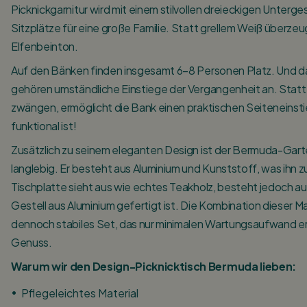
Picknickgarnitur wird mit einem stilvollen dreieckigen Unterge
Sitzplätze für eine große Familie. Statt grellem Weiß überzeu
Elfenbeinton.
Auf den Bänken finden insgesamt 6–8 Personen Platz. Und d
gehören umständliche Einstiege der Vergangenheit an. Statt I
zwängen, ermöglicht die Bank einen praktischen Seiteneinsti
funktional ist!
Zusätzlich zu seinem eleganten Design ist der Bermuda-Gar
langlebig. Er besteht aus Aluminium und Kunststoff, was ihn 
Tischplatte sieht aus wie echtes Teakholz, besteht jedoch 
Gestell aus Aluminium gefertigt ist. Die Kombination dieser Mat
dennoch stabiles Set, das nur minimalen Wartungsaufwand erf
Genuss.
Warum wir den Design-Picknicktisch Bermuda lieben:
Pflegeleichtes Material