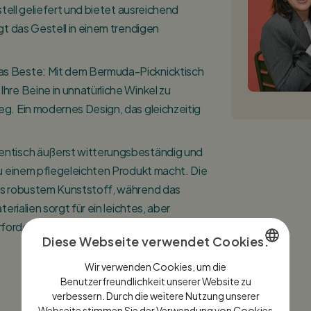
stell geliefert und bietet ausreichend
gt das Gestell in einem trendigen
as Beste: Mit dem Bermuda-Picknicktisch
hre Beine in unnatürliche Winkel zu
eg. Ein modernes Design, das gleichzeitig
tentisch äußerst witterungsbeständig und
zu einem pflegeleichten Produkt macht. Die
aus robustem Kunststoff, während das
erialien sorgt für ein leichtes, aber
ordert – ideal für langanhaltenden
Diese Webseite verwendet Cookies.
Wir verwenden Cookies, um die
DUTCH
Benutzerfreundlichkeit unserer Website zu
verbessern. Durch die weitere Nutzung unserer
ENGLISH
Webseite stimmen Sie der Verwendung von Cookies