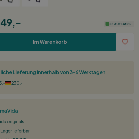
49,-
28 AUF LAGER
Im Warenkorb
liche Lieferung innerhalb von 3-6 Werktagen
5,-
230,-
imaVida
da originals
 Lager lieferbar