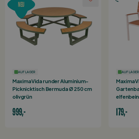
NEU
AUF LAGER
AUF LAGER
MaximaVida runder Aluminium-
MaximaVi
Picknicktisch Bermuda Ø 250 cm
Gartenba
olivgrün
elfenbei
999,-
179,-