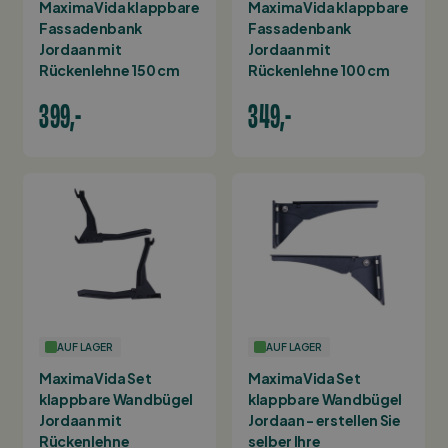
MaximaVida klappbare
MaximaVida klappbare
Fassadenbank
Fassadenbank
Jordaan mit
Jordaan mit
Rückenlehne 150 cm
Rückenlehne 100 cm
399,-
349,-
AUF LAGER
AUF LAGER
MaximaVida Set
MaximaVida Set
klappbare Wandbügel
klappbare Wandbügel
Jordaan mit
Jordaan - erstellen Sie
Rückenlehne
selber Ihre