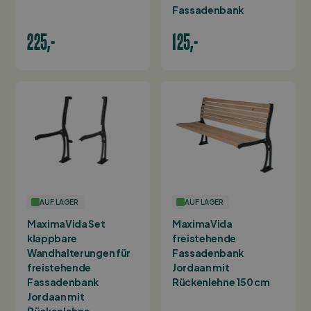
Fassadenbank
225,-
125,-
AUF LAGER
AUF LAGER
MaximaVida Set
MaximaVida
klappbare
freistehende
Wandhalterungen für
Fassadenbank
freistehende
Jordaan mit
Fassadenbank
Rückenlehne 150 cm
Jordaan mit
Rückenlehne