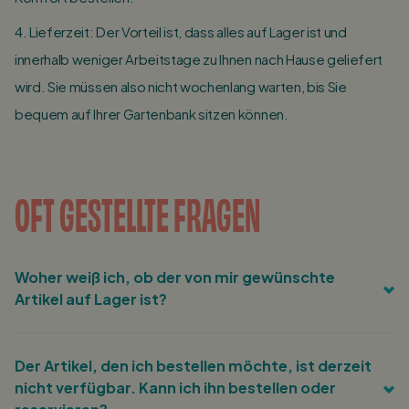
4. Lieferzeit: Der Vorteil ist, dass alles auf Lager ist und
innerhalb weniger Arbeitstage zu Ihnen nach Hause geliefert
wird. Sie müssen also nicht wochenlang warten, bis Sie
bequem auf Ihrer Gartenbank sitzen können.
OFT GESTELLTE FRAGEN
Woher weiß ich, ob der von mir gewünschte
Artikel auf Lager ist?
Für jeden Artikel finden Sie die aktuellen
Der Artikel, den ich bestellen möchte, ist derzeit
Bestandsnummern auf der Produktdetailseite rechts
nicht verfügbar. Kann ich ihn bestellen oder
neben dem Preis.