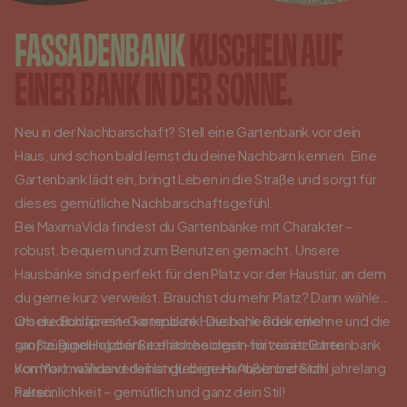
Einloggen / Jetzt registrieren
FASSADENBANK
KUSCHELN AUF
0
Warenkorb
EINER BANK IN DER SONNE.
Deutsch
English
Nederlands
Neu in der Nachbarschaft? Stell eine Gartenbank vor dein
Haus, und schon bald lernst du deine Nachbarn kennen. Eine
Verkaufsstellen
Gartenbank lädt ein, bringt Leben in die Straße und sorgt für
dieses gemütliche Nachbarschaftsgefühl.
Kundenservice
Bei MaximaVida findest du Gartenbänke mit Charakter –
Business
robust, bequem und zum Benutzen gemacht. Unsere
Hausbänke sind perfekt für den Platz vor der Haustür, an dem
Inspiration
du gerne kurz verweilst. Brauchst du mehr Platz? Dann wähle
unsere Budapest-Gartenbank. Die hohe Rückenlehne und die
Ob du dich für eine kompakte Hausbank oder eine
sanfte Rundung der Sitzfläche sorgen für zusätzlichen
großzügige Holzbänke entscheidest – mit einer Gartenbank
Komfort, während das langlebige Hartholz und Stahl jahrelang
von MaximaVida verleihst du deinem Außenbereich
halten.
Persönlichkeit – gemütlich und ganz dein Stil!