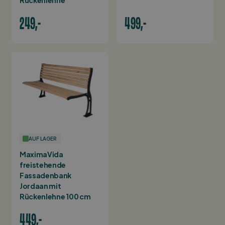
249,-
499,-
AUF LAGER
MaximaVida
freistehende
Fassadenbank
Jordaan mit
Rückenlehne 100 cm
449,-