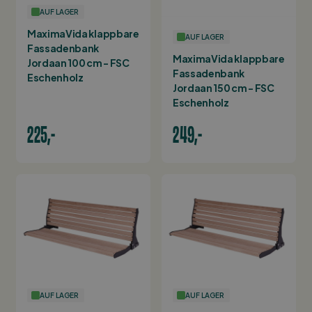
AUF LAGER
MaximaVida klappbare
AUF LAGER
Fassadenbank
MaximaVida klappbare
Jordaan 100 cm - FSC
Fassadenbank
Eschenholz
Jordaan 150 cm - FSC
Eschenholz
225,-
249,-
AUF LAGER
AUF LAGER