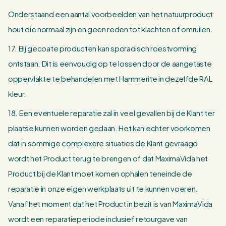
Onderstaand een aantal voorbeelden van het natuurproduct
hout die normaal zijn en geen reden tot klachten of omruilen.
17. Bij gecoate producten kan sporadisch roestvorming
ontstaan. Dit is eenvoudig op te lossen door de aangetaste
oppervlakte te behandelen met Hammerite in dezelfde RAL
kleur.
18. Een eventuele reparatie zal in veel gevallen bij de Klant ter
plaatse kunnen worden gedaan. Het kan echter voorkomen
dat in sommige complexere situaties de Klant gevraagd
wordt het Product terug te brengen of dat MaximaVida het
Product bij de Klant moet komen ophalen teneinde de
reparatie in onze eigen werkplaats uit te kunnen voeren.
Vanaf het moment dat het Product in bezit is van MaximaVida
wordt een reparatieperiode inclusief retourgave van