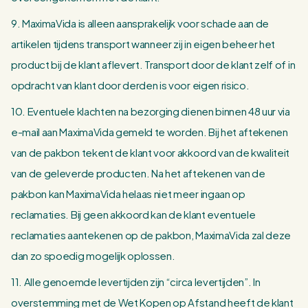
9. MaximaVida is alleen aansprakelijk voor schade aan de
artikelen tijdens transport wanneer zij in eigen beheer het
product bij de klant aflevert. Transport door de klant zelf of in
opdracht van klant door derden is voor eigen risico.
10. Eventuele klachten na bezorging dienen binnen 48 uur via
e-mail aan MaximaVida gemeld te worden. Bij het aftekenen
van de pakbon tekent de klant voor akkoord van de kwaliteit
van de geleverde producten. Na het aftekenen van de
pakbon kan MaximaVida helaas niet meer ingaan op
reclamaties. Bij geen akkoord kan de klant eventuele
reclamaties aantekenen op de pakbon, MaximaVida zal deze
dan zo spoedig mogelijk oplossen.
11. Alle genoemde levertijden zijn “circa levertijden”. In
overstemming met de Wet Kopen op Afstand heeft de klant