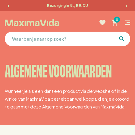
Bezorging in NL, BE, DU
Tuinmeubelen
0
Picknicktafels
Terrasmeubilair
ALGEMENE VOORWAARDEN
Kussens
Meubelen
Wanneer je als een klant een product via de website of in de
Sale
winkel van MaximaVida bestelt dan wel koopt, dien je akkoord
te gaan met deze Algemene Voorwaarden van MaximaVida.
Favorieten