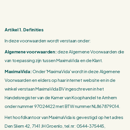
Log in/ Registreer
0
Winkelwagen
Artikel 1. Definities
Nederlands
English
Deutsch
In deze voorwaarden wordt verstaan onder:
Algemene voorwaarden:
deze Algemene Voorwaarden die
Verkooppunten
van toepassing zijn tussen MaximaVida en de Klant.
Klantenservice
MaximaVida:
Onder 'MaximaVida' wordt in deze Algemene
Zakelijk
Voorwaarden en elders op haar internet website en in de
winkel verstaan MaximaVida BV ingeschreven in het
Partner worden?
Handelsregister van de Kamer van Koophandel te Arnhem
Inspiratie
onder nummer 97024422 met BTW nummer NL867879014.
Het hoofdkantoor van MaximaVida is gevestigd op het adres
Den Sliem 42, 7141 JH Groenlo, tel.nr: 0544-375445,