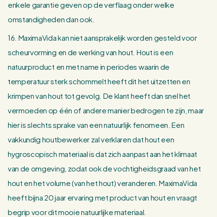
enkele garantie geven op de verflaag onder welke
omstandigheden dan ook.
16. MaximaVida kan niet aansprakelijk worden gesteld voor
scheurvorming en de werking van hout. Hout is een
natuurproduct en met name in periodes waarin de
temperatuur sterk schommelt heeft dit het uitzetten en
krimpen van hout tot gevolg. De klant heeft dan snel het
vermoeden op één of andere manier bedrogen te zijn, maar
hier is slechts sprake van een natuurlijk fenomeen. Een
vakkundig houtbewerker zal verklaren dat hout een
hygroscopisch materiaal is dat zich aanpast aan het klimaat
van de omgeving, zodat ook de vochtigheidsgraad van het
hout en het volume (van het hout) veranderen. MaximaVida
heeft bijna 20 jaar ervaring met product van hout en vraagt
begrip voor dit mooie natuurlijke materiaal.