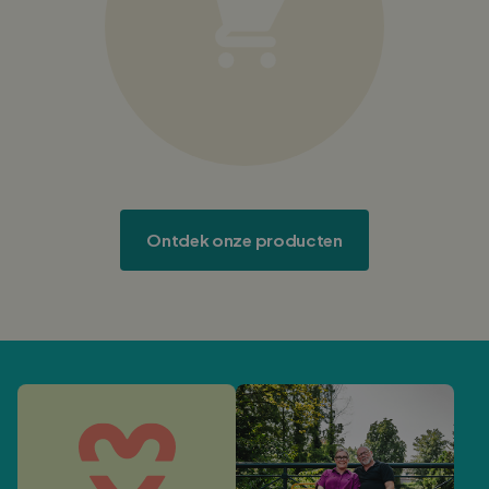
Log in/ Registreer
0
Winkelwagen
Nederlands
English
Deutsch
Verkooppunten
Ontdek onze producten
Klantenservice
Zakelijk
Partner worden?
Inspiratie