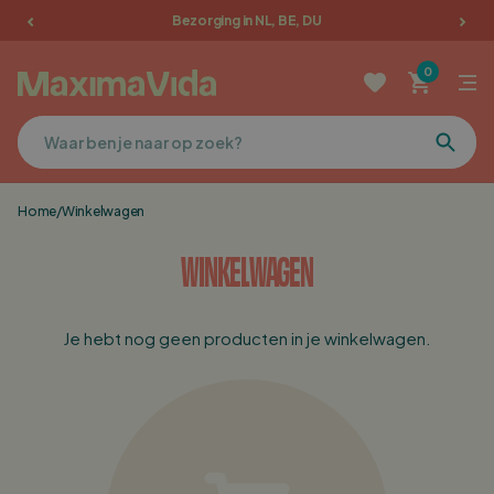
Bezorging in NL, BE, DU
Tuinmeubelen
0
Picknicktafels
Terrasmeubilair
Home
/
Winkelwagen
Kussens
WINKELWAGEN
Meubelen
Je hebt nog geen producten in je winkelwagen.
Sale
Favorieten