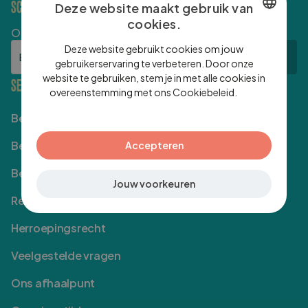
SCHRIJF JE IN VOOR ONZE NIEUWSBRIEF
Deze website maakt gebruik van
cookies.
Ontvang inspiratie en tips direct in je inbox.
DUTCH
E-mailadres
Deze website gebruikt cookies om jouw
Inschrijven
ENGLISH
gebruikerservaring te verbeteren. Door onze
website te gebruiken, stem je in met alle cookies in
SERVICE
GERMAN
overeenstemming met ons Cookiebeleid.
Lees
verder
Bestellen
Betalen
Accepteren
Bezorgen
Jouw voorkeuren
Retourneren
Herroepingsrecht
Veelgestelde vragen
Ons afhaalpunt