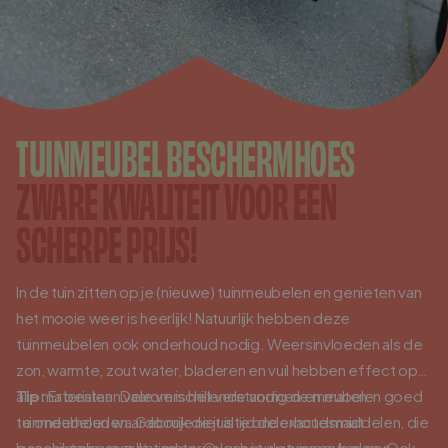
Log in/ Registreer
0
Winkelwagen
Nederlands
English
Deutsch
TUINMEUBEL BESCHERMHOES
ZWARE KWALITEIT VOOR EEN
Verkooppunten
SCHERPE PRIJS!
Klantenservice
Zakelijk
In de tuin zitten op je (nieuwe) tuinmeubelen en genieten van
Partner worden?
het mooie weer is heerlijk! Natuurlijk hebben deze
tuinmeubelen ook onderhoud nodig. Weersinvloeden als de
Inspiratie
zon, warmte, zout water, bladeren en vuil hebben effect op
alle materialen. Daarom is het verstandig de meubelen goed
Tip:
Er bestaan vele verschillende vormen en maten
te onderhouden. Gebruik de juiste onderhoudsmiddelen, die
tuinmeubelen waardoor je niet altijd de exacte maat
geschikt zijn voor het materiaal van jouw tuinmeubelen. Ook
beschermhoes zult vinden. Over het algemeen kan een