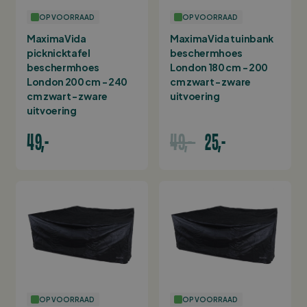
OP VOORRAAD
OP VOORRAAD
MaximaVida
MaximaVida tuinbank
picknicktafel
beschermhoes
beschermhoes
London 180 cm - 200
London 200 cm - 240
cm zwart - zware
cm zwart - zware
uitvoering
uitvoering
49,-
49,-
25,-
OP VOORRAAD
OP VOORRAAD