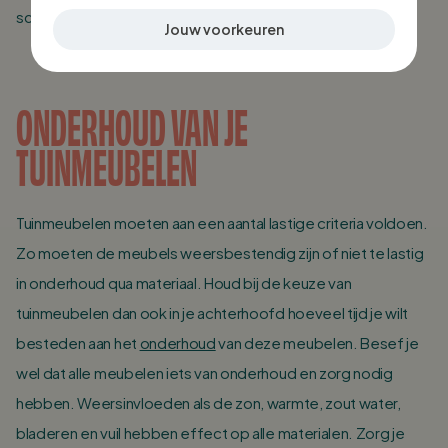
schimmelvorming onder de hoes!
Jouw voorkeuren
ONDERHOUD VAN JE
TUINMEUBELEN
Tuinmeubelen moeten aan een aantal lastige criteria voldoen.
Zo moeten de meubels weersbestendig zijn of niet te lastig
in onderhoud qua materiaal. Houd bij de keuze van
tuinmeubelen dan ook in je achterhoofd hoeveel tijd je wilt
besteden aan het
onderhoud
van deze meubelen. Besef je
wel dat alle meubelen iets van onderhoud en zorg nodig
hebben. Weersinvloeden als de zon, warmte, zout water,
bladeren en vuil hebben effect op alle materialen. Zorg je