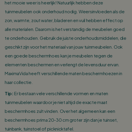
het mooie weer is heerlijk! Natuurlijk hebben deze
tuinmeubelen ook onderhoud nodig. Weersinvloeden als de
zon, warmte, zout water, bladeren en vuil hebben effect op
alle materialen. Daarom is het verstandig de meubelen goed
te onderhouden. Gebruik de juiste onderhoudsmiddelen, die
geschikt zijn voor het materiaal van jouw tuinmeubelen. Ook
een goede beschermhoes kan je meubelen tegen de
elementen beschermen en verlengt de levensduur ervan.
MaximaVida heeft verschillende maten beschermhoezen in
haar collectie.
Tip:
Er bestaan vele verschillende vormen en maten
tuinmeubelen waardoor je niet altijd de exacte maat
beschermhoes zult vinden. Over het algemeen kan een
beschermhoes prima 20-30 cm groter zijn dan je tuinset,
tuinbank, tuinstoel of picknicktafel.