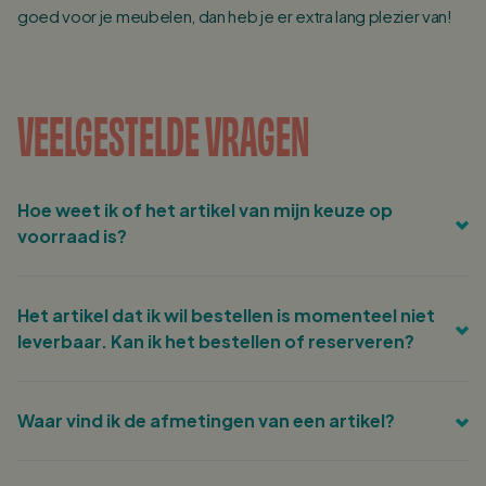
goed voor je meubelen, dan heb je er extra lang plezier van!
VEELGESTELDE VRAGEN
Hoe weet ik of het artikel van mijn keuze op
voorraad is?
Bij elk artikel vind je de daadwerkelijke voorraad aantallen
Het artikel dat ik wil bestellen is momenteel niet
op de product detail pagina rechts van de prijs.
leverbaar. Kan ik het bestellen of reserveren?
Je kunt bij het product van je keuze je emailadres
Waar vind ik de afmetingen van een artikel?
achterlaten, je krijgt dan automatisch bericht als het
product weer op voorraad is! Je ziet onder dit invulveld ook
Je vindt de afmetingen van onze producten linksonder op
wanneer wij verwachten dat het artikel weer bij ons binnen