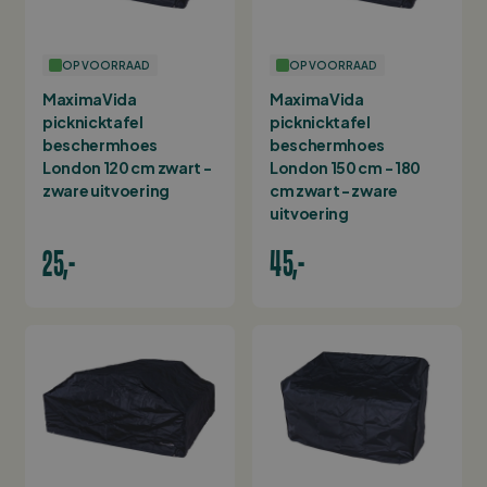
OP VOORRAAD
OP VOORRAAD
MaximaVida
MaximaVida
picknicktafel
picknicktafel
beschermhoes
beschermhoes
London 120 cm zwart -
London 150 cm - 180
zware uitvoering
cm zwart - zware
uitvoering
25,-
45,-