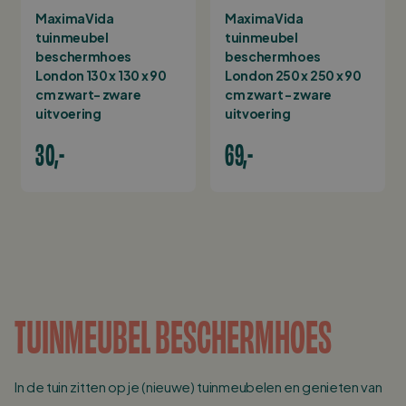
MaximaVida
MaximaVida
tuinmeubel
tuinmeubel
beschermhoes
beschermhoes
London 130 x 130 x 90
London 250 x 250 x 90
cm zwart- zware
cm zwart - zware
uitvoering
uitvoering
30,-
69,-
TUINMEUBEL BESCHERMHOES
In de tuin zitten op je (nieuwe) tuinmeubelen en genieten van