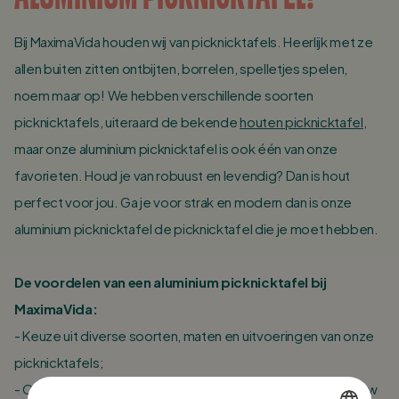
Bij MaximaVida houden wij van picknicktafels. Heerlijk met ze
allen buiten zitten ontbijten, borrelen, spelletjes spelen,
noem maar op! We hebben verschillende soorten
picknicktafels, uiteraard de bekende
houten picknicktafel
,
maar onze aluminium picknicktafel is ook één van onze
favorieten. Houd je van robuust en levendig? Dan is hout
perfect voor jou. Ga je voor strak en modern dan is onze
aluminium picknicktafel de picknicktafel die je moet hebben.
De voordelen van een aluminium picknicktafel bij
MaximaVida:
- Keuze uit diverse soorten, maten en uitvoeringen van onze
picknicktafels;
- Onderhoudsvriendelijk, regelmatig reinigen met alleen lauw