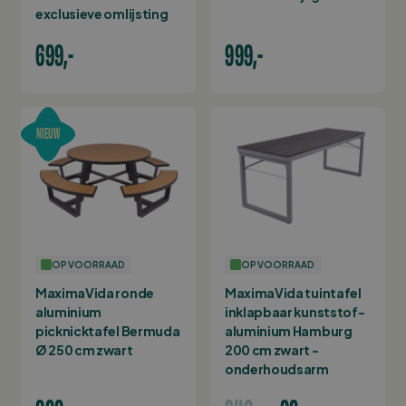
exclusieve omlijsting
699,-
999,-
NIEUW
OP VOORRAAD
OP VOORRAAD
MaximaVida ronde
MaximaVida tuintafel
aluminium
inklapbaar kunststof-
picknicktafel Bermuda
aluminium Hamburg
Ø 250 cm zwart
200 cm zwart -
onderhoudsarm