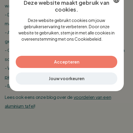
Deze website maakt gebruik van
water is voldoende;
cookies.
- De picknicktafels hebben een lage instap, dus je stapt
DUTCH
Deze website gebruikt cookies om jouw
makkelijk en snel in en uit.
ENGLISH
gebruikerservaring te verbeteren. Door onze
- Als bouwpakket geleverd en licht van gewicht, ideaal voor
website te gebruiken, stem je in met alle cookies in
GERMAN
overeenstemming met ons Cookiebeleid.
Lees
gebruik op dakterras of balkon;
verder
- Omlijsting van het tafelblad en de zittingen betekent geen
scherpe hoeken waar je je aan kunt bezeren;
Accepteren
- Wil je nog lekkerder zitten? Kijk dan eens bij onze
picknicktafelkussens
;
Jouw voorkeuren
- Bezorging in NL, BE & DE.
Lees ook eens onze blog over de
voordelen van een
aluminium tafel
!