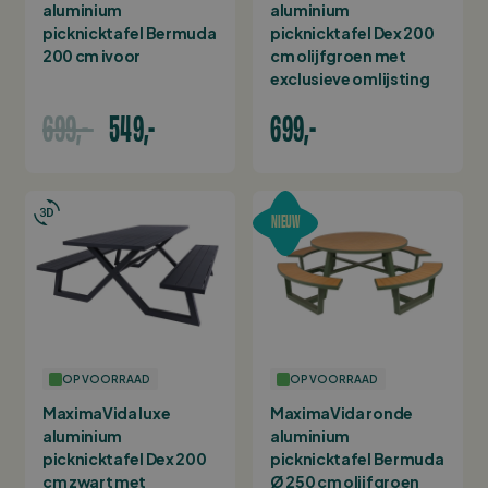
aluminium
aluminium
picknicktafel Bermuda
picknicktafel Dex 200
200 cm ivoor
cm olijfgroen met
exclusieve omlijsting
699,-
549,-
699,-
NIEUW
OP VOORRAAD
OP VOORRAAD
MaximaVida luxe
MaximaVida ronde
aluminium
aluminium
picknicktafel Dex 200
picknicktafel Bermuda
cm zwart met
Ø 250 cm olijfgroen