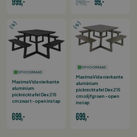
999,-
249,-
99,-
OP VOORRAAD
OP VOORRAAD
MaximaVida vierkante
MaximaVida vierkante
aluminium
aluminium
picknicktafel Dex 215
picknicktafel Dex 215
cm olijfgroen - open
cm zwart - open instap
instap
699,-
699,-