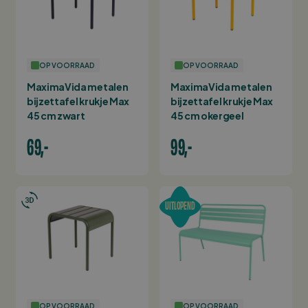
OP VOORRAAD
OP VOORRAAD
MaximaVida metalen
MaximaVida metalen
bijzettafel krukje Max
bijzettafel krukje Max
45 cm zwart
45 cm okergeel
69,-
99,-
UITLOPEND
OP VOORRAAD
OP VOORRAAD