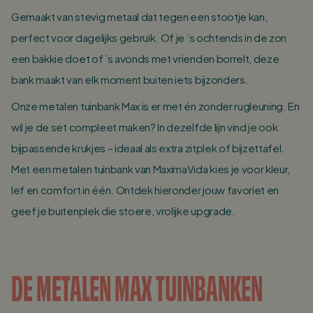
Gemaakt van stevig metaal dat tegen een stootje kan,
perfect voor dagelijks gebruik. Of je ’s ochtends in de zon
een bakkie doet of ’s avonds met vrienden borrelt, deze
bank maakt van elk moment buiten iets bijzonders.
Onze metalen tuinbank Max is er met én zonder rugleuning. En
wil je de set compleet maken? In dezelfde lijn vind je ook
bijpassende krukjes – ideaal als extra zitplek of bijzettafel.
Met een metalen tuinbank van MaximaVida kies je voor kleur,
lef en comfort in één. Ontdek hieronder jouw favoriet en
geef je buitenplek die stoere, vrolijke upgrade.
DE METALEN MAX TUINBANKEN