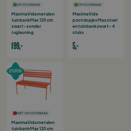
OP VOORRAAD
OP VOORRAAD
MaximaVida metalen
MaximaVida
tuinbank Max 120 cm
pootdopjes Max stoel
zwart - zonder
en tuinbank zwart - 4
rugleuning
stuks
199,-
5,-
UITLOPEND
NIET OP VOORRAAD
MaximaVida metalen
tuinbank Max 120 cm