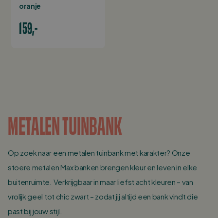
oranje
159,-
METALEN TUINBANK
Op zoek naar een metalen tuinbank met karakter? Onze
stoere metalen Max banken brengen kleur en leven in elke
buitenruimte. Verkrijgbaar in maar liefst acht kleuren – van
vrolijk geel tot chic zwart – zodat jij altijd een bank vindt die
past bij jouw stijl.