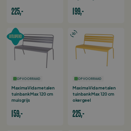
225,-
199,-
UITLOPEND
OP VOORRAAD
OP VOORRAAD
MaximaVida metalen
MaximaVida metalen
tuinbank Max 120 cm
tuinbank Max 120 cm
muisgrijs
okergeel
159,-
225,-