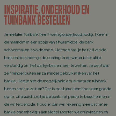
INSPIRATIE, ONDERHOUD EN
TUINBANK BESTELLEN
Je metalen tuinbank heeft weinig
onderhoud
nodig, 1 keer in
de maand met een sopje van afwasmiddel de bank
schoonmaken is voldoende. Hiermee haal je het vuil van de
bank en bescherm je de coating. In de winter is het altijd
verstandig om het bankje binnen neer te zetten. Je bent dan
zelf minder buiten en zal minder gebruik maken van het
bankje. Heb je niet de mogelijkheid om je metalen tuinbank
binnen neer te zetten? Dan is een beschermhoes een goede
optie. Uiteraard hoef je de bank niet perse te beschermen in
de winterperiode. Houd er dan wel rekening mee dat het je
bankje onderhevig is aan allerlei soorten weersinvloeden en