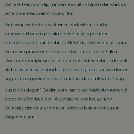
dat ie er hierdoor altijd minder mooi uit zal blijven dan wanneer
je hem wel beschermt in de winter.
Het enige nadeel dat wij kunnen bedenken is dat bij
permanent buiten gebruik roestvorming bij metalen
meubelen nooit is uit te sluiten. Het is daarom verstandig om
de repair spray in de kleur van de bank mee te bestellen.
Door een roestplekje hier mee te behandelen sluit je de plek
als het ware af waardoor het plekje niet groter kan worden en
krijg je de originele kleur van je metalen tuinbank weer terug.
Kun je niet kiezen? Ga dan eens naar
onze inspiratiepagina
vol
blogs en sfeerbeelden. Als je daarna een keuze hebt
gemaakt, dan staat je metalen tuinbank binnen een aantal
dagen in je tuin!