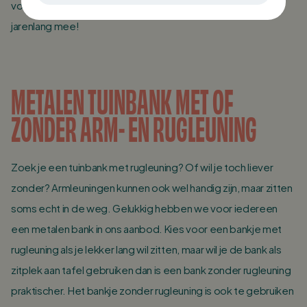
vochtige doek met wat afwasmiddel en je tuinbank gaat
jarenlang mee!
METALEN TUINBANK MET OF
ZONDER ARM- EN RUGLEUNING
Zoek je een tuinbank met rugleuning? Of wil je toch liever
zonder? Armleuningen kunnen ook wel handig zijn, maar zitten
soms echt in de weg. Gelukkig hebben we voor iedereen
een metalen bank in ons aanbod. Kies voor een bankje met
rugleuning als je lekker lang wil zitten, maar wil je de bank als
zitplek aan tafel gebruiken dan is een bank zonder rugleuning
praktischer. Het bankje zonder rugleuning is ook te gebruiken