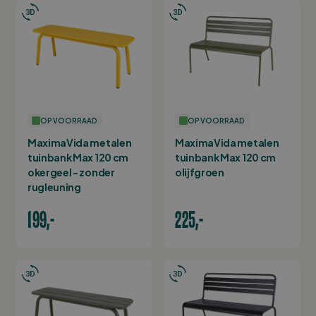
OP VOORRAAD
OP VOORRAAD
MaximaVida metalen
MaximaVida metalen
tuinbank Max 120 cm
tuinbank Max 120 cm
okergeel - zonder
olijfgroen
rugleuning
199,-
225,-