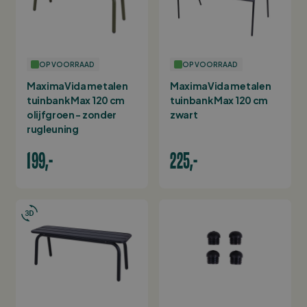
OP VOORRAAD
OP VOORRAAD
MaximaVida metalen
MaximaVida metalen
tuinbank Max 120 cm
tuinbank Max 120 cm
olijfgroen - zonder
zwart
rugleuning
199,-
225,-