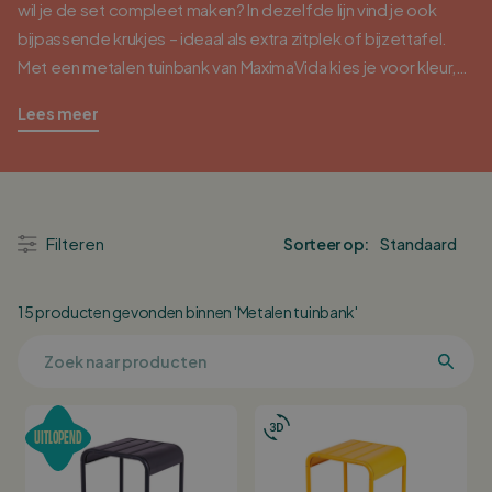
wil je de set compleet maken? In dezelfde lijn vind je ook
bijpassende krukjes – ideaal als extra zitplek of bijzettafel.
Met een metalen tuinbank van MaximaVida kies je voor kleur,
lef en comfort in één. Ontdek hieronder jouw favoriet en
Lees meer
geef je buitenplek die stoere, vrolijke upgrade.
Filteren
Sorteer op:
15 producten gevonden binnen 'Metalen tuinbank'
UITLOPEND