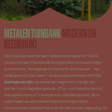
Log in/ Registreer
0
Winkelwagen
METALEN TUINBANK
MODERN EN
Nederlands
English
Deutsch
KLEURRIJK!
Verkooppunten
Op zoek naar een metalen tuinbank met karakter? Onze
Klantenservice
stoere metalen Max banken brengen kleur en leven in elke
Zakelijk
buitenruimte. Verkrijgbaar in maar liefst acht kleuren – van
vrolijk geel tot chic zwart – zodat jij altijd een bank vindt die
Partner worden?
past bij jouw stijl.
Gemaakt van stevig metaal dat tegen een stootje kan,
perfect voor dagelijks gebruik. Of je ’s ochtends in de zon
Inspiratie
een bakkie doet of ’s avonds met vrienden borrelt, deze
bank maakt van elk moment buiten iets bijzonders.
Onze metalen tuinbank Max is er met én zonder rugleuning. En