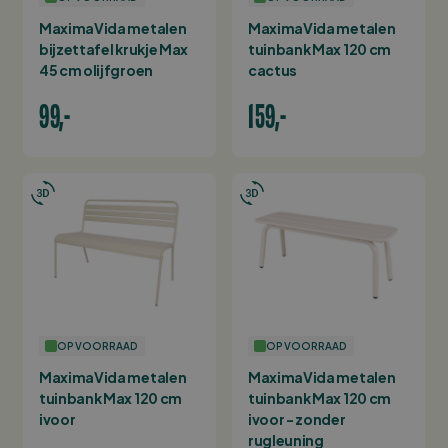
MaximaVida metalen
MaximaVida metalen
bijzettafel krukje Max
tuinbank Max 120 cm
45 cm olijfgroen
cactus
99,-
159,-
OP VOORRAAD
OP VOORRAAD
MaximaVida metalen
MaximaVida metalen
tuinbank Max 120 cm
tuinbank Max 120 cm
ivoor
ivoor - zonder
rugleuning