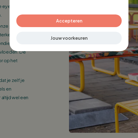
verder
hte eyecatcher dus
.
Accepteren
 onze
metalen
sterker en
Jouw voorkeuren
ndien is de Max
nvloeden. De
oor op het
at je zelf je
els en
 altijd wel een