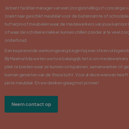
Je bent facilitair manager van een (zorg)instelling of conciërge 
zoekt naar geschikt meubilair voor de buitenruimte of schoolple
hufterproof meubelen waar de medewerkers van jouw kantoor 
of waar de scholieren lekker kunnen chillen zonder al te veel zo
onderhoud.
Een inspirerende werkomgeving begint bij een sfeervol ingerich
Bij MaximaVida weten we hoe belangrijk het is om medewerkers 
plek te bieden waar ze kunnen ontspannen, samenwerken of 
kunnen genieten van de frisse lucht. Voor al deze wensen heeft
juiste meubilair. En we denken graag met je mee!
Neem contact op