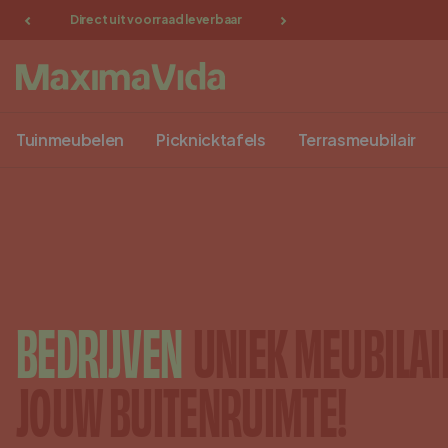
ar
Bezorging in NL, BE, DU
Gratis afhalen in Groe
Tuinmeubelen
Picknicktafels
Terrasmeubilair
BEDRIJVEN
UNIEK MEUBILAI
JOUW BUITENRUIMTE!