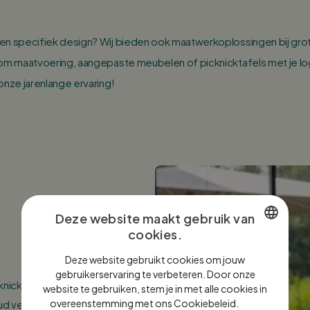
en specifiek design? Wij bieden ook maatwerkoplossingen bij grot
 om maatvoering, aangepaste meubelen of picknicktafels met je log
onze jarenlange ervaring!
Deze website maakt gebruik van
cookies.
DUTCH
Deze website gebruikt cookies om jouw
ENGLISH
gebruikerservaring te verbeteren. Door onze
knicktafel van
website te gebruiken, stem je in met alle cookies in
GERMAN
overeenstemming met ons Cookiebeleid.
Lees
d vergt. De tafel