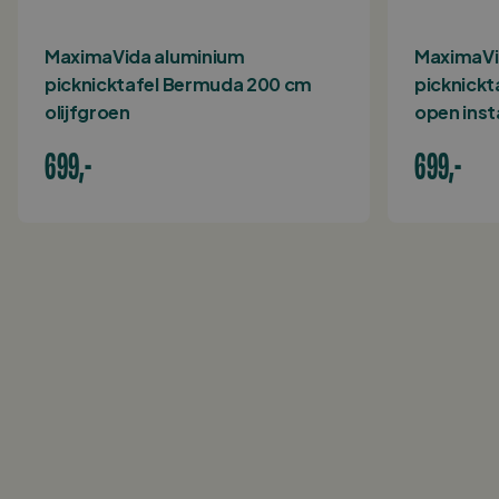
MaximaVida aluminium
MaximaVi
picknicktafel Bermuda 200 cm
picknickt
olijfgroen
open ins
699,-
699,-