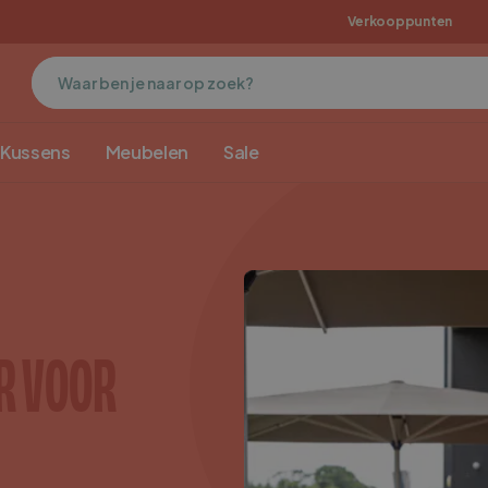
nlo
MaximaVida originals
Verkooppunten
Kussens
Meubelen
Sale
R VOOR