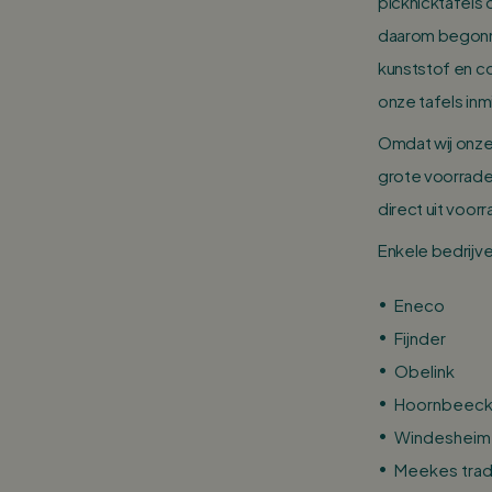
picknicktafels 
daarom begonne
kunststof en c
onze tafels inm
Omdat wij onze
grote voorraden
direct uit voorr
Enkele bedrijve
Eneco
Fijnder
Obelink
Hoornbeeck
Windesheim
Meekes tra