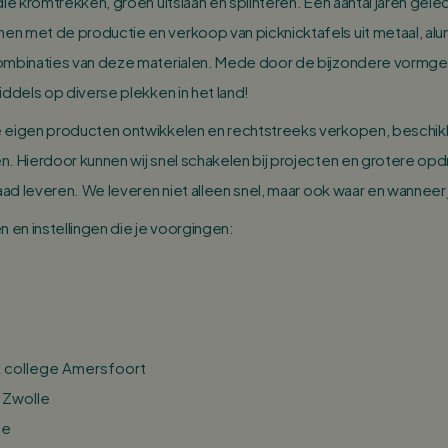
die kromtrekken, groen uitslaan en splinteren. Een aantal jaren gele
n met de productie en verkoop van picknicktafels uit metaal, alu
ombinaties van deze materialen. Mede door de bijzondere vormgev
iddels op diverse plekken in het land!
 eigen producten ontwikkelen en rechtstreeks verkopen, beschikk
. Hierdoor kunnen wij snel schakelen bij projecten en grotere op
aad leveren. We leveren niet alleen snel, maar ook waar en wanneer ji
n en instellingen die je voorgingen:
 college Amersfoort
 Zwolle
de