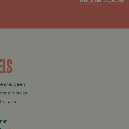
ELS
uitenmeubelen
geen ander aan
terras of
uten