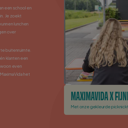
van een school en
in. Je zoekt
kunnen lunchen
rgen over
te buitenruimte.
én klanten een
gewoon even
 MaximaVida het
MAXIMAVIDA X FIJ
Met onze gekleurde picknick