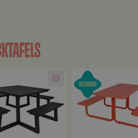
KTAFELS
UITLOPEND