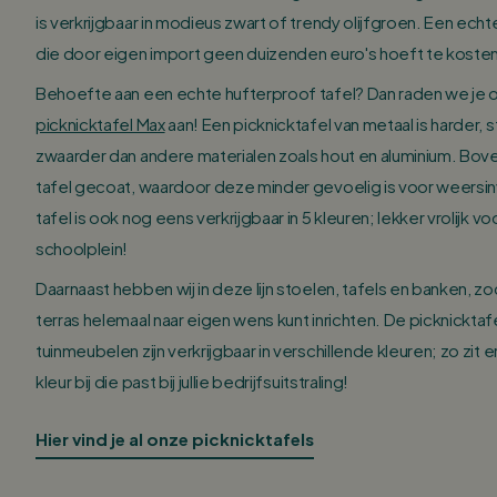
is verkrijgbaar in modieus zwart of trendy olijfgroen. Een ec
die door eigen import geen duizenden euro's hoeft te kosten
Behoefte aan een echte hufterproof tafel? Dan raden we je
picknicktafel Max
aan! Een picknicktafel van metaal is harder, 
zwaarder dan andere materialen zoals hout en aluminium. Bove
tafel gecoat, waardoor deze minder gevoelig is voor weersi
tafel is ook nog eens verkrijgbaar in 5 kleuren; lekker vrolijk v
schoolplein!
Daarnaast hebben wij in deze lijn stoelen, tafels en banken, zod
terras helemaal naar eigen wens kunt inrichten. De picknicktaf
tuinmeubelen zijn verkrijgbaar in verschillende kleuren; zo zit er
kleur bij die past bij jullie bedrijfsuitstraling!
Hier vind je al onze picknicktafels