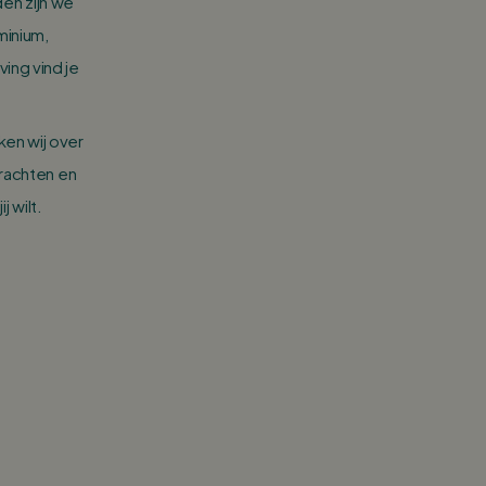
den zijn we
minium,
ing vind je
en wij over
drachten en
j wilt.