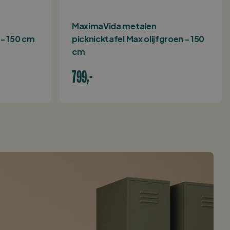
MaximaVida metalen
 - 150 cm
picknicktafel Max olijfgroen - 150
cm
799,-