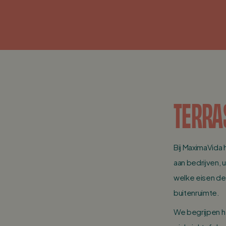
TERRA
Bij MaximaVida
aan bedrijven, 
welke eisen de
buitenruimte.
We begrijpen h