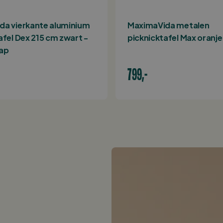
da vierkante aluminium
MaximaVida metalen
afel Dex 215 cm zwart -
picknicktafel Max oranje
tap
799,-