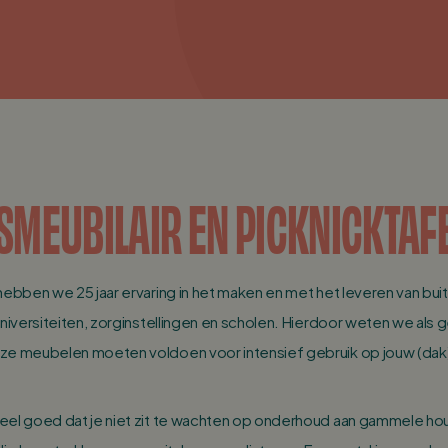
SMEUBILAIR EN PICKNICKTAF
 hebben we 25 jaar ervaring in het maken en met het leveren van b
universiteiten, zorginstellingen en scholen. Hierdoor weten we als 
ze meubelen moeten voldoen voor intensief gebruik op jouw (dak)
eel goed dat je niet zit te wachten op onderhoud aan gammele ho