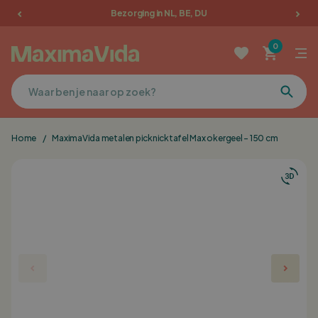
Bezorging in NL, BE, DU
Tuinmeubelen
0
Picknicktafels
Terrasmeubilair
Home
/
MaximaVida metalen picknicktafel Max okergeel - 150 cm
Kussens
Meubelen
Sale
Favorieten