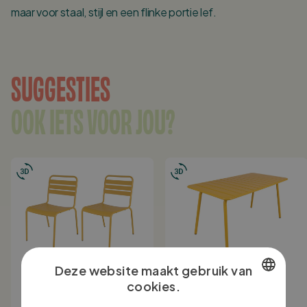
maar voor staal, stijl en een flinke portie lef.
SUGGESTIES
OOK IETS VOOR JOU?
Deze website maakt gebruik van
cookies.
OP VOORRAAD
OP VOORRAAD
DUTCH
MaximaVida metalen
MaximaVida metalen