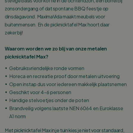
stevige basis voor koffie in de ochtendzon, een borrel bij
zonsondergang of dat spontane BBQ feestje op
dinsdagavond. MaximaVida maakt meubels voor
buitenmensen. En de picknicktafel Max hoort daar
zeker bij!
Waarom worden we zo blij van onze metalen
picknicktafel Max?
Gebruiksvriendelijke ronde vormen
Horeca en recreatie proof door metalen uitvoering
Open instap dus voor iedereen makkelijk plaatsnemen
Geschikt voor 4-6 personen
Handige stelvoetjes onder de poten
Brandveilig volgens laatste NEN 6064 en Euroklasse
A1 norm
Met picknicktafel Max in je tuin kies je niet voor standaard,