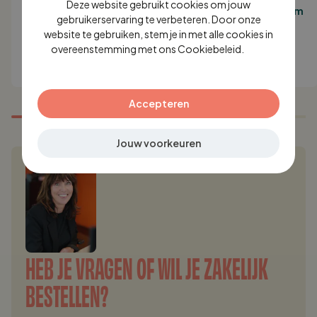
Deze website gebruikt cookies om jouw
tuinstoel Max okergeel -
tuintafel Max 150 x 80 cm
ENGLISH
gebruikerservaring te verbeteren. Door onze
doos per 2 stuks
okergeel
website te gebruiken, stem je in met alle cookies in
GERMAN
199,-
449,-
overeenstemming met ons Cookiebeleid.
Lees
verder
Accepteren
Jouw voorkeuren
HEB JE VRAGEN OF WIL JE ZAKELIJK
BESTELLEN?