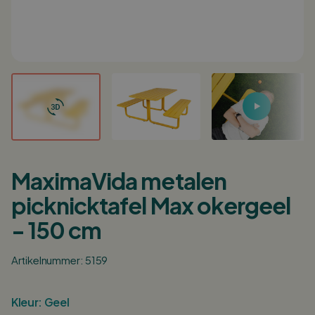
Log in/ Registreer
0
Winkelwagen
Nederlands
English
Deutsch
Verkooppunten
Klantenservice
MaximaVida metalen
Zakelijk
picknicktafel Max okergeel
Partner worden?
- 150 cm
Inspiratie
Artikelnummer: 5159
Kleur:
Geel