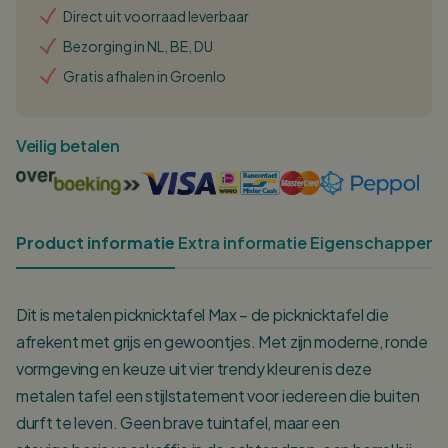
Direct uit voorraad leverbaar
Bezorging in NL, BE, DU
Gratis afhalen in Groenlo
Veilig betalen
Product informatie
Extra informatie
Eigenschappen
O
Dit is metalen picknicktafel Max – de picknicktafel die
afrekent met grijs en gewoontjes. Met zijn moderne, ronde
vormgeving en keuze uit vier trendy kleuren is deze
metalen tafel een stijlstatement voor iedereen die buiten
durft te leven. Geen brave tuintafel, maar een