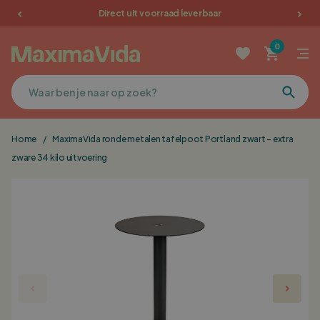
Direct uit voorraad leverbaar
Tuinmeubelen
0
Picknicktafels
Terrasmeubilair
Home
/
MaximaVida ronde metalen tafelpoot Portland zwart - extra
Kussens
zware 34 kilo uitvoering
Meubelen
Sale
Favorieten