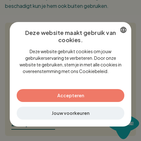
beschadigt kun je hem ook buiten gebruiken.
Deze website maakt gebruik van
cookies.
DUTCH
Deze website gebruikt cookies om jouw
ENGLISH
gebruikerservaring te verbeteren. Door onze
website te gebruiken, stem je in met alle cookies in
GERMAN
HEB JE VRAGEN OF WIL JE ZAKELIJK
overeenstemming met ons Cookiebeleid.
Lees
verder
BESTELLEN?
Accepteren
+31 544 375445
info@maximavida.com
Jouw voorkeuren
BEL OF MAIL ONS!
Zakelijk bestellen