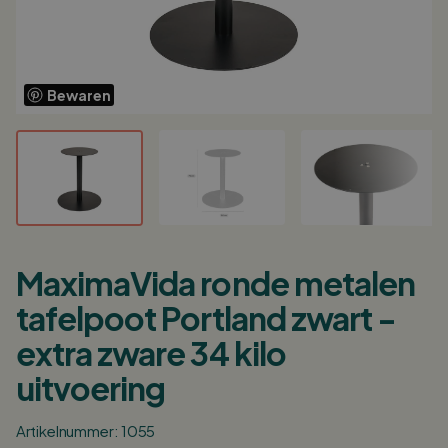
Log in/ Registreer
0
Winkelwagen
Bewaren
Nederlands
English
Deutsch
Verkooppunten
Klantenservice
MaximaVida ronde metalen
Zakelijk
tafelpoot Portland zwart -
Partner worden?
extra zware 34 kilo
Inspiratie
uitvoering
Artikelnummer: 1055