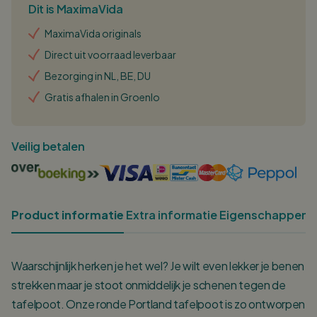
Dit is MaximaVida
MaximaVida originals
Direct uit voorraad leverbaar
Bezorging in NL, BE, DU
Gratis afhalen in Groenlo
Veilig betalen
Product informatie
Extra informatie
Eigenschappen
O
Waarschijnlijk herken je het wel? Je wilt even lekker je benen
strekken maar je stoot onmiddelijk je schenen tegen de
tafelpoot. Onze ronde Portland tafelpoot is zo ontworpen